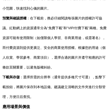
小范圍，快速找到心儀的圖片。
預覽與確認授權
：在下載前，務必仔細閱讀每張圖片的授權許可協
議。紅動網上的資源通常分為“免費下載”和“VIP/付費下載”兩種。免費
資源可能有使用限制（如僅限個人學習、非商業用途，或需署名），
而付費資源則提供更廣泛、安全的商業使用授權。根據您的用途（個
人欣賞、學習參考、商業項目），選擇合適的圖片并遵守相應的許可
條款至關重要，以避免版權糾紛。
下載與存儲
：選擇所需的分辨率（通常提供多種尺寸可選），點擊下
載按鈕，將圖片保存到本地設備。建議建立清晰的文件夾進行分類管
理，方便日后查找。
應用場景與價值