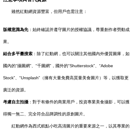
雖然紅動網資源豐富，但用戶也需注意：
版權意識為先
：始終確認并遵守圖片的授權協議，尊重創作者勞動成
果。
結合多平臺搜索
：除了紅動網，也可以關注其他國內外優質圖庫，如
國內的“攝圖網”、“千圖網”，國外的“Shutterstock”、“Adobe
Stock”、“Unsplash”（擁有大量免費高質量美食圖片）等，以獲取更
廣泛的資源。
考慮自主拍攝
：對于有條件的商業用戶，投資專業美食攝影，可以獲
得獨一無二、完全符合品牌調性的原創圖片。
紅動網作為西式糕點小吃高清圖片的重要來源之一，以其專業的